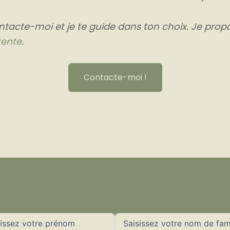
ontacte-moi et je te guide dans ton choix.
Je prop
tente
.
Contacte-moi !