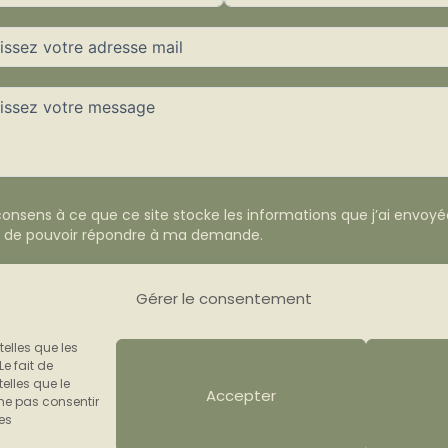
consens à ce que ce site stocke les informations que j’ai envoyé
n de pouvoir répondre à ma demande.
Envoyer
Gérer le consentement
telles que les
e fait de
elles que le
Accepter
 ne pas consentir
nes
Copyright © 2026 Doul'Âme -
Mentions légales