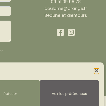
06 51 09 58 78
doulame@orange.fr
Beaune et alentours
es
Refuser
Voir les préférences