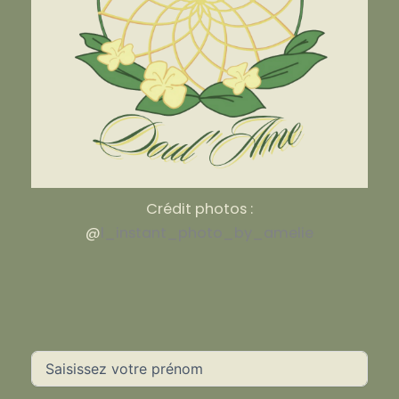
Crédit photos :
@
l_instant_photo_by_amelie