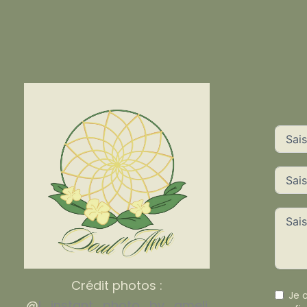
Crédit photos :
Je 
@
l_instant_photo_by_ameli