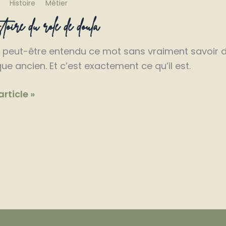
Histoire
Métier
toire du rôle de doula
 peut-être entendu ce mot sans vraiment savoir d’où
ue ancien. Et c’est exactement ce qu’il est.
oire
’article »
a